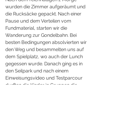
wurden die Zimmer aufgeräumt und 
die Rucksäcke gepackt. Nach einer 
Pause und dem Verteilen vom 
Fundmaterial, starten wir die 
Wanderung zur Gondelbahn. Bei 
besten Bedingungen absolvierten wir 
den Weg und besammelten uns auf 
dem Spielplatz, wo auch der Lunch 
gegessen wurde. Danach ging es in 
den Seilpark und nach einem 
Einweisungsvideo und Testparcour 
durften die Kinder in Gruppen die 
verschiedenen Trails des Seilparks 
absolvieren. Das Highlight war 
sicherlich die lange Seilrutsche über 
den Teich. Nach 3 Stunden in der 
Sonne verliessen wir den Seilpark und 
machten im Schatten eine kleine 