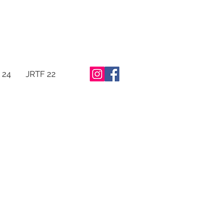
 24
JRTF 22