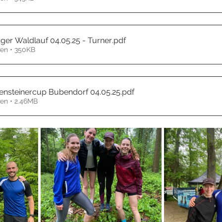
ger Waldlauf 04.05.25 - Turner
.pdf
en • 350KB
densteinercup Bubendorf 04.05.25
.pdf
en • 2.46MB