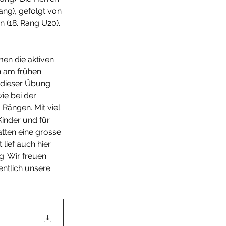
ang), gefolgt von 
n (18. Rang U20). 
en die aktiven 
n am frühen 
 dieser Übung. 
ie bei der 
 Rängen. Mit viel 
inder und für 
tten eine grosse 
lief auch hier 
g. Wir freuen 
entlich unsere 