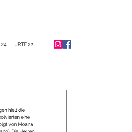
 24
JRTF 22
en hielt die 
olvierten eine 
folgt von Moana 
ang). Die Herren 