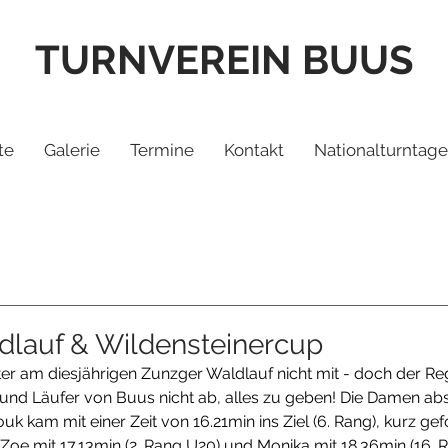
TURNVEREIN BUUS
te
Galerie
Termine
Kontakt
Nationalturntage
dlauf & Wildensteinercup
ter am diesjährigen Zunzger Waldlauf nicht mit - doch der Reg
und Läufer von Buus nicht ab, alles zu geben! Die Damen abs
k kam mit einer Zeit von 16.21min ins Ziel (6. Rang), kurz ge
 Zoe mit 17.13min (2. Rang U20) und Monika mit 18.36min (16. R