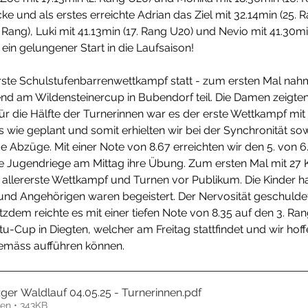
e und als erstes erreichte Adrian das Ziel mit 32.14min (25. R
 Rang), Luki mit 41.13min (17. Rang U20) und Nevio mit 41.30mi
 ein gelungener Start in die Laufsaison!
erste Schulstufenbarrenwettkampf statt - zum ersten Mal nahm
d am Wildensteinercup in Bubendorf teil. Die Damen zeigte
r die Hälfte der Turnerinnen war es der erste Wettkampf mit
les wie geplant und somit erhielten wir bei der Synchronität sow
e Abzüge. Mit einer Note von 8.67 erreichten wir den 5. von 6.
ie Jugendriege am Mittag ihre Übung. Zum ersten Mal mit 27 K
r allererste Wettkampf und Turnen vor Publikum. Die Kinder ha
und Angehörigen waren begeistert. Der Nervosität geschuldet 
rotzdem reichte es mit einer tiefen Note von 8.35 auf den 3. Ran
tu-Cup in Diegten, welcher am Freitag stattfindet und wir hoff
äss aufführen können.
ger Waldlauf 04.05.25 - Turnerinnen
.pdf
en • 343KB