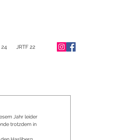
 24
JRTF 22
sem Jahr leider 
nde trotzdem in 
 den Hasliberg 