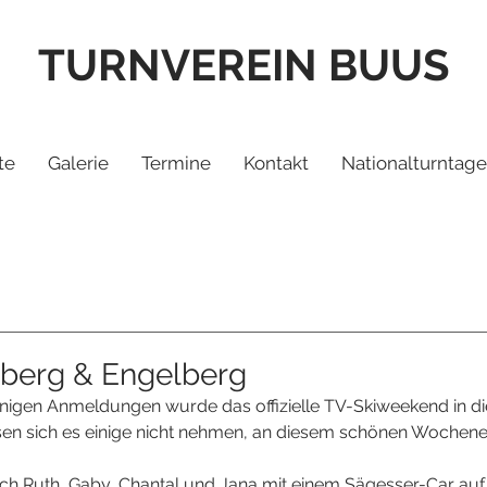
TURNVEREIN BUUS
te
Galerie
Termine
Kontakt
Nationalturntage
iberg & Engelberg
igen Anmeldungen wurde das offizielle TV-Skiweekend in die
sen sich es einige nicht nehmen, an diesem schönen Wochene
ch Ruth, Gaby, Chantal und Jana mit einem Sägesser-Car auf