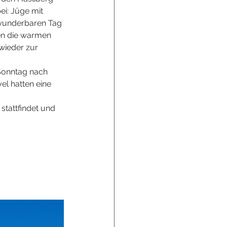
i: Jüge mit 
 wunderbaren Tag 
en die warmen 
wieder zur 
Sonntag nach 
el hatten eine 
tattfindet und 