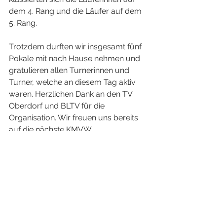
dem 4. Rang und die Läufer auf dem 
5. Rang.
Trotzdem durften wir insgesamt fünf 
Pokale mit nach Hause nehmen und 
gratulieren allen Turnerinnen und 
Turner, welche an diesem Tag aktiv 
waren. Herzlichen Dank an den TV 
Oberdorf und BLTV für die 
Organisation. Wir freuen uns bereits 
auf die nächste KMVW.
Alle Bilder unter: 
Galerie | Tv Buus
Rangliste KMVW Oberdrof 25.05.25
.pdf
PDF herunterladen • 5.28MB