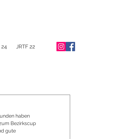
 24
JRTF 22
funden haben 
 zum Bezirkscup 
nd gute 