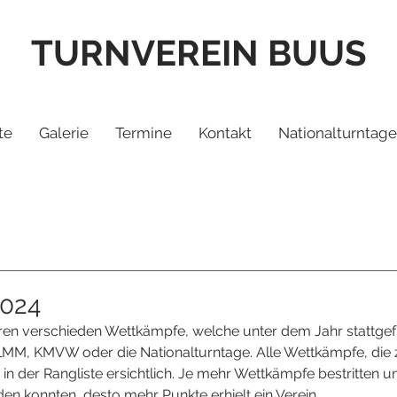
TURNVEREIN BUUS
te
Galerie
Termine
Kontakt
Nationalturntage
2024
en verschieden Wettkämpfe, welche unter dem Jahr stattge
e, LMM, KMVW oder die Nationalturntage. Alle Wettkämpfe, die
 in der Rangliste ersichtlich. Je mehr Wettkämpfe bestritten u
den konnten, desto mehr Punkte erhielt ein Verein.