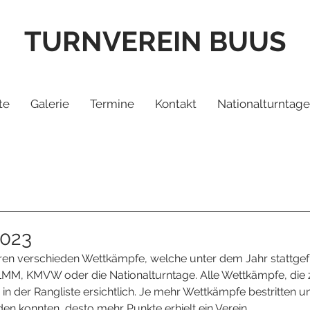
TURNVEREIN BUUS
te
Galerie
Termine
Kontakt
Nationalturntage
2023
en verschieden Wettkämpfe, welche unter dem Jahr stattge
e, LMM, KMVW oder die Nationalturntage. Alle Wettkämpfe, die
 in der Rangliste ersichtlich. Je mehr Wettkämpfe bestritten u
den konnten, desto mehr Punkte erhielt ein Verein. 