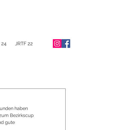
 24
JRTF 22
funden haben 
 zum Bezirkscup 
nd gute 