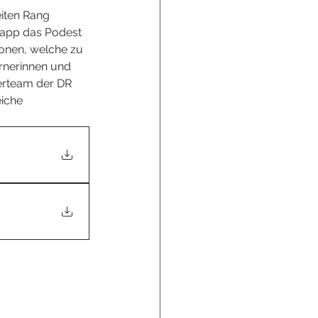
iten Rang 
napp das Podest 
sonen, welche zu 
rnerinnen und 
terteam der DR 
eiche 