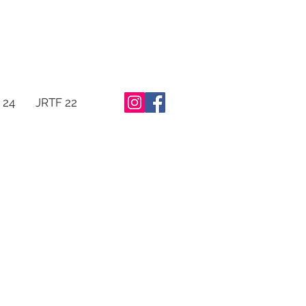
 24
JRTF 22